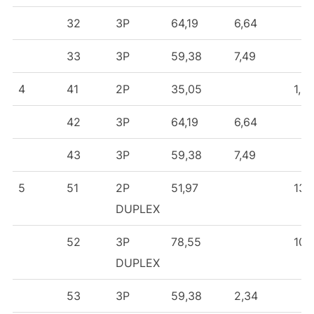
32
3P
64,19
6,64
33
3P
59,38
7,49
4
41
2P
35,05
1,61
42
3P
64,19
6,64
43
3P
59,38
7,49
5
51
2P
51,97
13,
DUPLEX
52
3P
78,55
10,
DUPLEX
53
3P
59,38
2,34