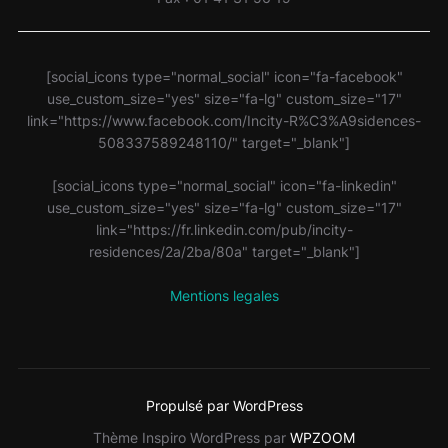
[social_icons type="normal_social" icon="fa-facebook"
use_custom_size="yes" size="fa-lg" custom_size="17"
link="https://www.facebook.com/Incity-R%C3%A9sidences-
508337589248110/" target="_blank"]
[social_icons type="normal_social" icon="fa-linkedin"
use_custom_size="yes" size="fa-lg" custom_size="17"
link="https://fr.linkedin.com/pub/incity-
residences/2a/2ba/80a" target="_blank"]
Mentions legales
Propulsé par WordPress
Thème Inspiro WordPress par
WPZOOM