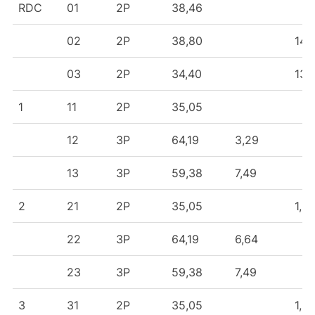
ÉTAGE
LOT
TYPO
SURFACE
BALCON
TE
RDC
01
2P
38,46
(m²)
02
2P
38,80
14,
03
2P
34,40
13,
1
11
2P
35,05
12
3P
64,19
3,29
13
3P
59,38
7,49
2
21
2P
35,05
1,61
22
3P
64,19
6,64
23
3P
59,38
7,49
3
31
2P
35,05
1,61