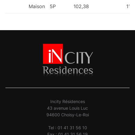
Maison
5P
102,38
11,
Incity Résidences
43 avenue Louis Luc
94600 Choisy-Le-Roi
Tel : 01 41 31 56 10
Fax : 01 41 31 56 19